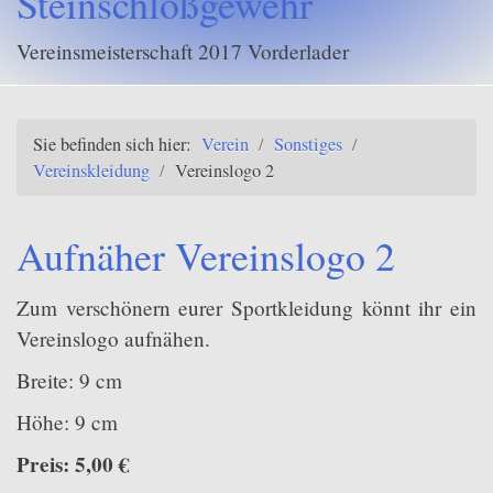
Steinschloßgewehr
Vereinskleidung
Vereinsmeisterschaft 2017 Vorderlader
T
Vereinslogo 1
Vereinslogo 2
Sie befinden sich hier:
Verein
/
Sonstiges
/
Vereinsnadel
Vereinskleidung
/
Vereinslogo 2
Vereinskugelschreiber
Aufnäher Vereinslogo 2
Basecap Verein
Poloshirt
Zum verschönern eurer Sportkleidung könnt ihr ein
Vereinslogo aufnähen.
Fleecejacke
Breite: 9 cm
Arbeitsjacke
Höhe: 9 cm
Downloads
Preis: 5,00 €
Intern