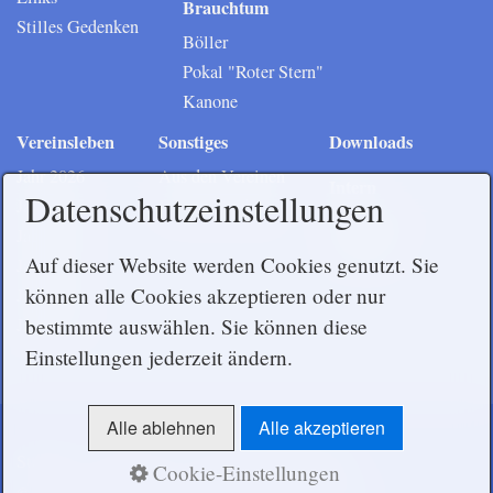
Brauchtum
Stilles Gedenken
Böller
Pokal "Roter Stern"
Kanone
Vereinsleben
Sonstiges
Downloads
Jahr 2026
Aus den Vereinen
Intern
Datenschutzeinstellungen
Jahr 2025
Vereinskleidung
Mitglieder
Jahr 2024
Vorstand
Auf dieser Website werden Cookies genutzt. Sie
Jahr 2023
können alle Cookies akzeptieren oder nur
Jahr 2022
Jahr 2021
bestimmte auswählen. Sie können diese
Einstellungen jederzeit ändern.
Alle ablehnen
Alle akzeptieren
Startseite
Impressum
Datenschutzerklärung
Cookie-Einstellungen