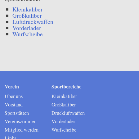
Vorderlader
Kleinkaliber
Großkaliber
Wurfscheibe
Luftdruckwaffen
Vorderlader
Brauchtum
Wurfscheibe
Vereinsleben
Sonstiges
Downloads
Intern
Verein
Sportbereiche
Über uns
Kleinkaliber
Vorstand
Großkaliber
Sportstätten
Druckluftwaffen
Vereinszimmer
Vorderlader
Mitglied werden
Wurfscheibe
Links