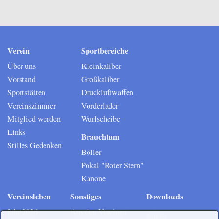
Intern
Mitglieder
Vorstand
Verein
Sportbereiche
Über uns
Kleinkaliber
Vorstand
Großkaliber
Sportstätten
Druckluftwaffen
Vereinszimmer
Vorderlader
Mitglied werden
Wurfscheibe
Links
Brauchtum
Stilles Gedenken
Böller
Pokal "Roter Stern"
Kanone
Vereinsleben
Sonstiges
Downloads
Jahr 2026
Aus den Vereinen
Intern