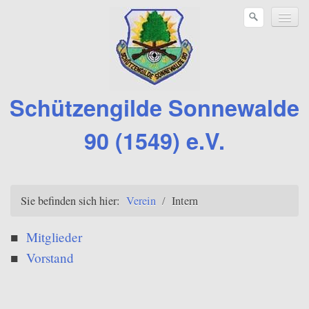
Schützengilde Sonnewalde
90 (1549) e.V.
Verein
Sie befinden sich hier:
Verein
/
Intern
Sportbereiche
Brauchtum
Mitglieder
Vorstand
Vereinsleben
Sonstiges
Downloads