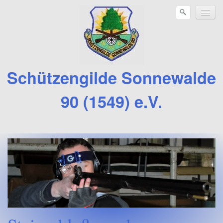
Schützengilde Sonnewalde
90 (1549) e.V.
Verein
Sportbereiche
Brauchtum
Vereinsleben
Jahr 2026