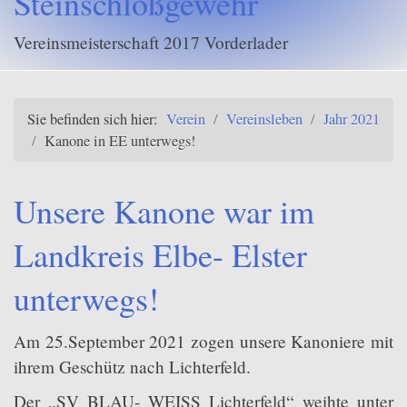
Steinschloßgewehr
Jahr 2025
Jahr 2024
Vereinsmeisterschaft 2017 Vorderlader
T
Jahr 2023
Jahr 2022
Sie befinden sich hier:
Verein
/
Vereinsleben
/
Jahr 2021
/
Kanone in EE unterwegs!
Jahr 2021
Kanonenweihe
Unsere Kanone war im
Die Präsidentin gibt ab.
Landkreis Elbe- Elster
Schützenfest
unterwegs!
3. Pokal für halbautomatische Büchsen
Kanone in EE unterwegs!
Am 25.September 2021 zogen unsere Kanoniere mit
7. Lützowpokal
ihrem Geschütz nach Lichterfeld.
Sonstiges
Der „SV BLAU- WEISS Lichterfeld“ weihte unter