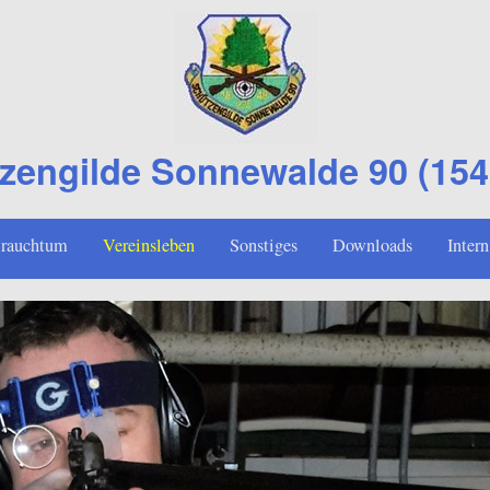
zengilde Sonnewalde 90 (1549
rauchtum
Vereinsleben
Sonstiges
Downloads
Intern